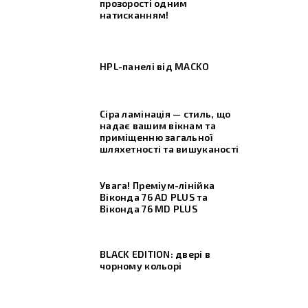
прозорості одним
натисканням!
HPL-панелі від MACKO
Сіра ламінація — стиль, що
надає вашим вікнам та
приміщенню загальної
шляхетності та вишуканості
Увага! Преміум-лінійка
Віконда 76 AD PLUS та
Віконда 76 МD PLUS
BLACK EDITION: двері в
чорному кольорі