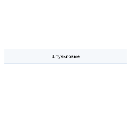
Штульповые