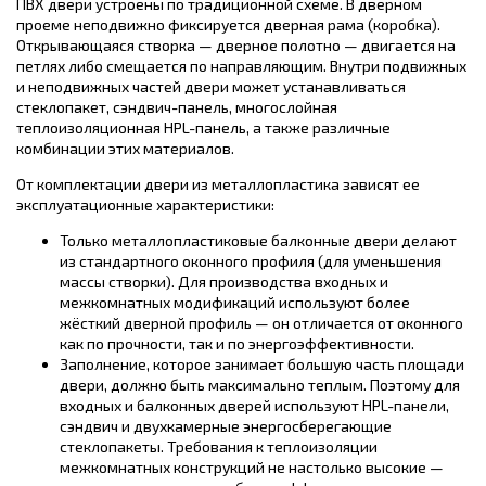
ПВХ двери устроены по традиционной схеме. В дверном
проеме неподвижно фиксируется дверная рама (коробка).
Открывающаяся створка — дверное полотно — двигается на
петлях либо смещается по направляющим. Внутри подвижных
и неподвижных частей двери может устанавливаться
стеклопакет, сэндвич-панель, многослойная
теплоизоляционная HPL-панель, а также различные
комбинации этих материалов.
От комплектации двери из металлопластика зависят ее
эксплуатационные характеристики:
Только металлопластиковые балконные двери делают
из стандартного оконного профиля (для уменьшения
массы створки). Для производства входных и
межкомнатных модификаций используют более
жёсткий дверной профиль — он отличается от оконного
как по прочности, так и по энергоэффективности.
Заполнение, которое занимает большую часть площади
двери, должно быть максимально теплым. Поэтому для
входных и балконных дверей используют HPL-панели,
сэндвич и двухкамерные энергосберегающие
стеклопакеты. Требования к теплоизоляции
межкомнатных конструкций не настолько высокие —