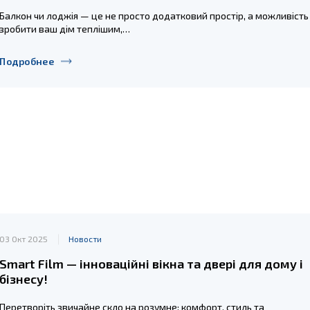
Балкон чи лоджія — це не просто додатковий простір, а можливість
зробити ваш дім теплішим,…
Подробнее
03 Окт 2025
Новости
Smart Film — інноваційні вікна та двері для дому і
бізнесу!
Перетворіть звичайне скло на розумне: комфорт, стиль та