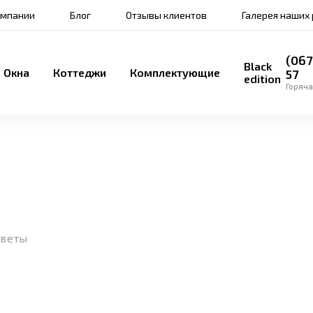
омпании
Блог
Отзывы клиентов
Галерея наших
(067
Black
Окна
Коттеджи
Комплектующие
57
edition
Горяча
оветы