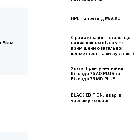
HPL-панелі від MACKO
Сіра ламінація — стиль, що
надає вашим вікнам та
. Вікна
приміщенню загальної
шляхетності та вишуканості
Увага! Преміум-лінійка
Віконда 76 AD PLUS та
Віконда 76 МD PLUS
BLACK EDITION: двері в
чорному кольорі