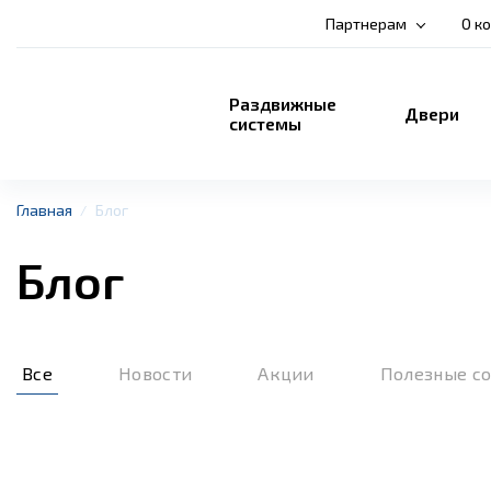
Партнерам
О к
Раздвижные
Двери
системы
Главная
Блог
Блог
Все
Новости
Акции
Полезные с