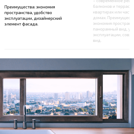
– современное реше
балконов и террас в
Преимущества: экономия
квартирах или част
пространства, удобство
домах. Преимуществ
эксплуатации, дизайнерский
экономия пространс
элемент фасада.
панорамный вид, уд
эксплуатации, совр
вид.