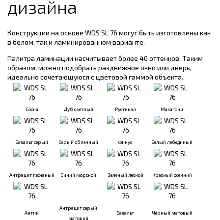
дизайна
Конструкции на основе WDS SL 76 могут быть изготовлены как
в белом, так и ламинированном варианте.
Палитра ламинации насчитывает более 40 оттенков. Таким
образом, можно подобрать раздвижное окно или дверь,
идеально сочетающуюся с цветовой гаммой объекта.
Сосна
Дуб светлый
Рустикал
Махагони
Базальт серый
Серый облачный
Фикус
Белый лебединый
Антрацит песчаный
Синий морской
Зеленый лесной
Красный осенний
Антрацит серый
Антик
Базальт
Черный матовый
матовий