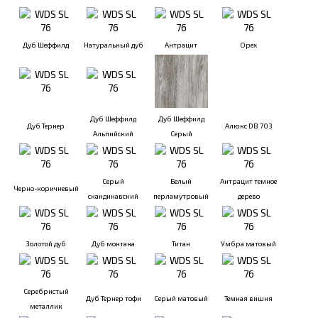
Дуб Шеффилд
Натуральный дуб
Антрацит
Орех
Дуб Шеффилд
Дуб Шеффилд
Дуб Тернер
Алюкс DB 703
Альпийский
Серый
Серый
Белый
Антрацит темное
Черно-коричневый
скандинавский
перламутровый
дерево
Золотой дуб
Дуб монтана
Титан
Умбра матовый
Серебристый
Дуб Тернер тофи
Серый матовый
Темная вишня
металлик