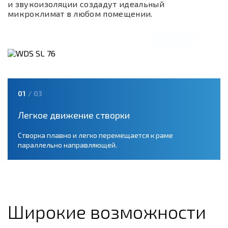
и звукоизоляции создадут идеальный
микроклимат в любом помещении.
01
01
01
/ 03
/ 03
/ 03
Легкое движение створки
Створка плавно и легко перемещается к раме
параллельно направляющей.
Широкие возможности