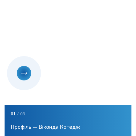
01
01
01
/ 03
/ 03
/ 03
Профіль — Віконда Котедж