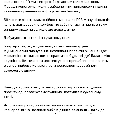
шириною до 44 мм з енергозберігаючим склом і аргоном.
Фасадні конструкції можна забезпечити триплексом і іншими
технічними рішеннями з фокусом «на безпеку».
Збільшити рівень зламостійкості можна до RC2. А звукоізоляція
конструкції дозволяє комфортно себе почувати навіть в тому
випадку, якщо на вулиці буде дуже шумно.
Як будуються котеджі в сучасному стилі
Інтер’єр котеджу в сучасному стилі означає зручні і
функціональні планування, незвичайні проектні рішення і дає
можливість втілити в життя практично будь-які ідеї. Баланс між
зручністю, безпекою та архітектурною привабливістю лежить
в основі підбору металопластикових вікон і дверей для
сучасного будинку.
Наші досвідчені консультанти допоможуть склити будь-які
проекти одноповерхових будинків і котеджів в сучасному
стилі.
Якщо ви вибрали дизайн котеджу в сучасному стилі, то
кольорові вікна і великий вибір відтінків ламінації – ключ до