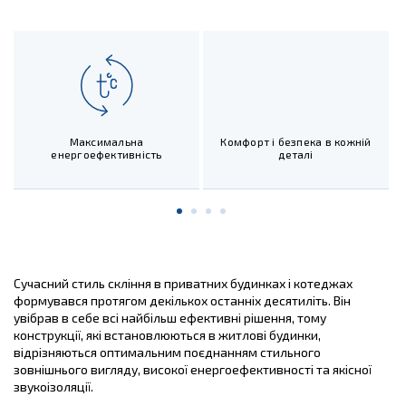
Максимальна
Комфорт і безпека в кожній
В
енергоефективність
деталі
Сучасний стиль скління в приватних будинках і котеджах
формувався протягом декількох останніх десятиліть. Він
увібрав в себе всі найбільш ефективні рішення, тому
конструкції, які встановлюються в житлові будинки,
відрізняються оптимальним поєднанням стильного
зовнішнього вигляду, високої енергоефективності та якісної
звукоізоляції.