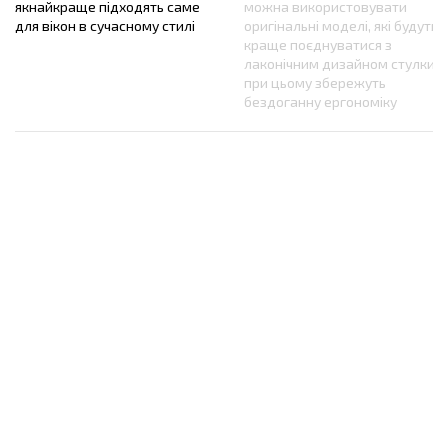
якнайкраще підходять саме
можна використовувати
для вікон в сучасному стилі
оригінальні моделі, які будуть
краще поєднуватися з
лаконічним дизайном стулки, і
при цьому збережуть
бездоганну ергономіку