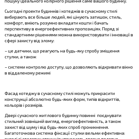
пошуку ідеального колірного рішення саме вашого будинку.
Сьогодні проекти будинків і котеджів в сучасному стилі
вибирають все більше людей, які цінують затишок, стиль,
комфорт, вміють розумно вкладати кошти і бачать
перспективу в енергоефективних пропозиціях. Поряд зі
стандартними рішеннями можна використовувати і інновації в
сфері захисту від злому:
– це датчики, що реагують на будь-яку спробу зміщення
стулки, а також
– системи контролю доступу, що дозволяють відкривати вікно
в віддаленому режимі
Фасад котеджу в сучасному стилі можуть прикрасити
конструкції абсолютно будь-яких форм, типів відкриттів,
кольорів і розмірів.
Двері сучасного житлового будинку повинні поєднувати
стильний зовнішній вигляд, енергоефективність, а також
захист від шуму і від будь-яких спроб проникнення.
Багатоточкова система фіксації стулки вельми ефективна:
ригелі зі сталевих стрижнів утримують дверне полотно