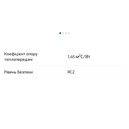
Коефіцієнт опору
2
м
C/Вт
1,45
теплопередачі
Рівень безпеки
RC2