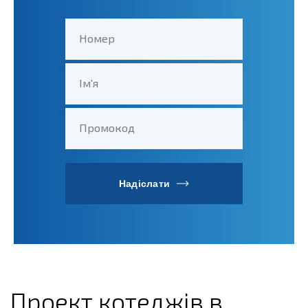
Номер
Ім'я
Промокод
Надіслати
Проект котеджів в