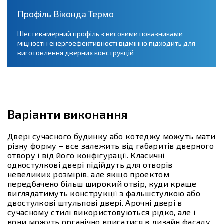
Профіль Віконда Термо
Шестикамерний профіль з високими показниками
міцності і енергоефективності відмінно підходить для
виготовлення дверних конструкцій
Варіанти виконання
Двері сучасного будинку або котеджу можуть мати
різну форму – все залежить від габаритів дверного
отвору і від його конфігурації. Класичні
одностулкові двері підійдуть для отворів
невеликих розмірів, але якщо проектом
передбачено більш широкий отвір, куди краще
виглядатимуть конструкції з фальшстулкою або
двостулкові штульпові двері. Арочні двері в
сучасному стилі використовуються рідко, але і
вони можуть органічно вписатися в дизайн фасаду.