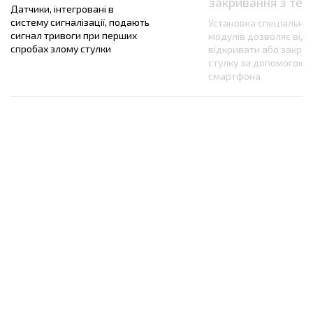
закривання з те
Датчики, інтегровані в
систему сигналізації, подають
Установка спеціальни
сигнал тривоги при перших
модулів дозволяє від
спробах злому стулки
відкривати або закри
стулку за допомогою
смартфона