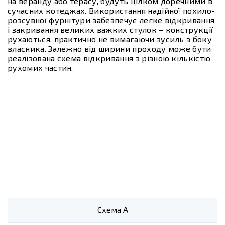
на веранду або терасу, будуть цілком доречними в
сучасних котеджах. Використання надійної похило-
розсувної фурнітури забезпечує легке відкривання
і закривання великих важких стулок – конструкції
рухаються, практично не вимагаючи зусиль з боку
власника. Залежно від ширини проходу може бути
реалізована схема відкривання з різною кількістю
рухомих частин.
Схема А