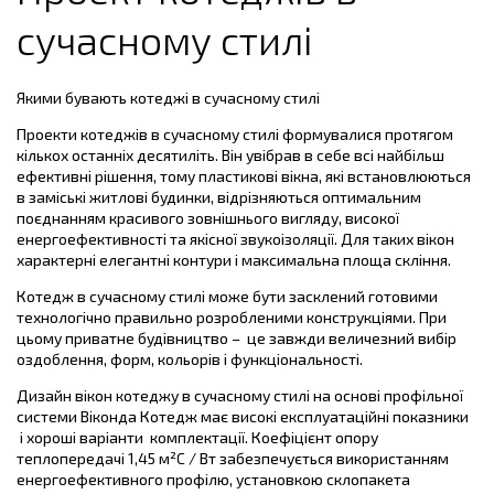
сучасному стилі
Якими бувають котеджі в сучасному стилі
Проекти котеджів в сучасному стилі формувалися протягом
кількох останніх десятиліть. Він увібрав в себе всі найбільш
ефективні рішення, тому пластикові вікна, які встановлюються
в заміські житлові будинки, відрізняються оптимальним
поєднанням красивого зовнішнього вигляду, високої
енергоефективності та якісної звукоізоляції. Для таких вікон
характерні елегантні контури і максимальна площа скління.
Котедж в сучасному стилі може бути засклений готовими
технологічно правильно розробленими конструкціями. При
цьому приватне будівництво – це завжди величезний вибір
оздоблення, форм, кольорів і функціональності.
Дизайн вікон котеджу в сучасному стилі на основі профільної
системи Віконда Котедж має високі експлуатаційні показники
і хороші варіанти комплектації. Коефіцієнт опору
теплопередачі 1,45 м²C / Вт забезпечується використанням
енергоефективного профілю, установкою склопакета