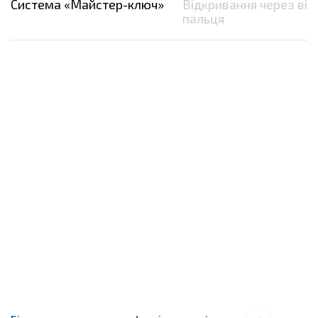
Система «Майстер-ключ»
Відкривання через від
пальця