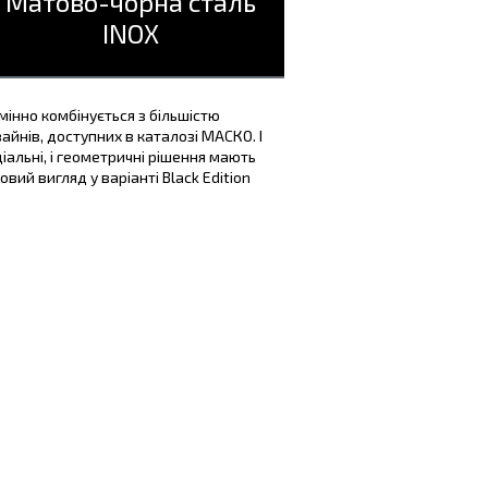
Матово-чорна сталь
INOX
мінно комбінується з більшістю
айнів, доступних в каталозі МАСКО. І
іальні, і геометричні рішення мають
овий вигляд у варіанті Black Edition