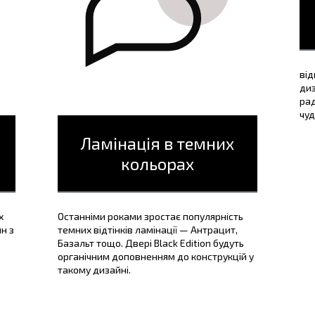
від
диз
рад
чуд
Ламінація в темних
кольорах
х
Останніми роками зростає популярність
н з
темних відтінків ламінації — Антрацит,
Базальт тощо. Двері Black Edition будуть
органічним доповненням до конструкцій у
такому дизайні.