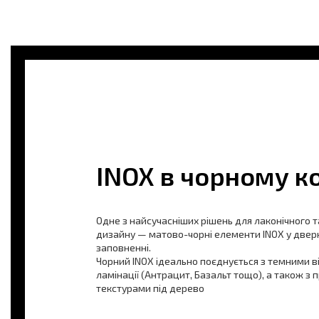
INOX в чорному к
Одне з найсучасніших рішень для лаконічного 
дизайну — матово-чорні елементи INOX у две
заповненні.
Чорний INOX ідеально поєднується з темними в
ламінації (Антрацит, Базальт тощо), а також з
текстурами під дерево