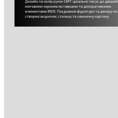
Дизайн та колір ручок GMT ідеально пасує до дверей
матовими чорними вставками та декоративними
елементами INOX. Поєднання фурнітури та декору п
створює водночас стильну та лаконічну картину.