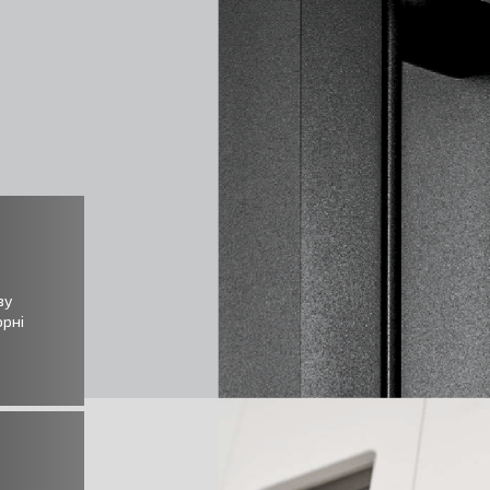
ву
орні