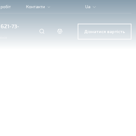
 робіт
Контакти
Ua
 621-73-
Дізнатися вартість
інія