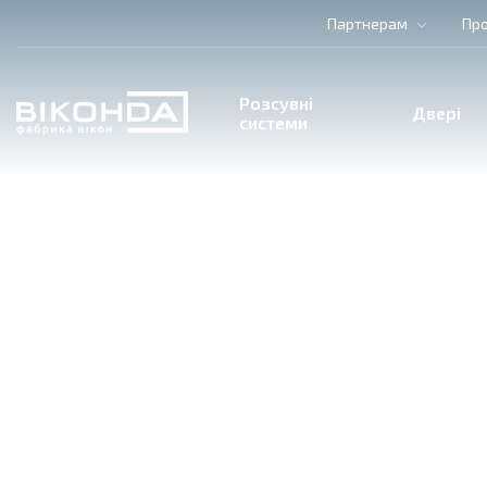
Партнерам
Про
Розсувні
Двері
системи