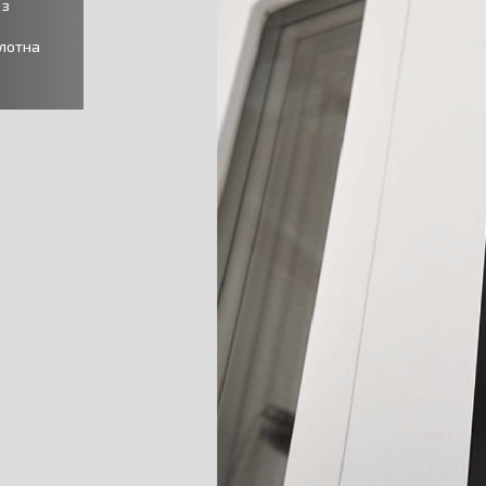
 з
олотна