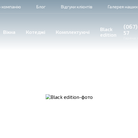
 компанію
Блог
Відгуки клієнтів
Галерея наших
(067)
Black
Вікна
Котеджі
Комплектуючі
57
edition
Гаряча л
Black edition
чорні INOX елементи для дверних заповнень