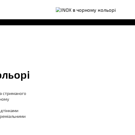
ольорі
та стриманого
рному
ідтінками
 преміальними