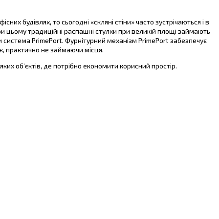
сних будівлях, то сьогодні «скляні стіни» часто зустрічаються і в
ри цьому традиційні распашні стулки при великій площі займають
 система PrimePort. Фурнітурний механізм PrimePort забезпечує
к, практично не займаючи місця.
яких об’єктів, де потрібно економити корисний простір.