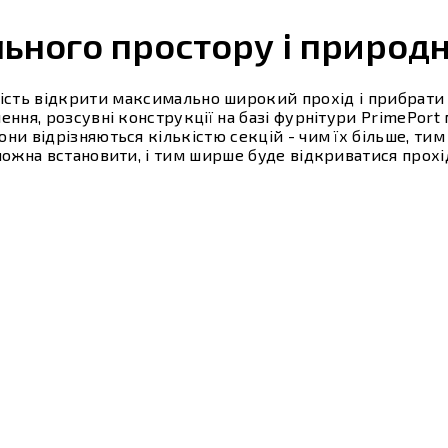
льного простору і природн
сть відкрити максимально широкий прохід і прибрати 
ення, розсувні конструкції на базі фурнітури PrimePort
Вони відрізняються кількістю секцій - чим їх більше, ти
ожна встановити, і тим ширше буде відкриватися прохі