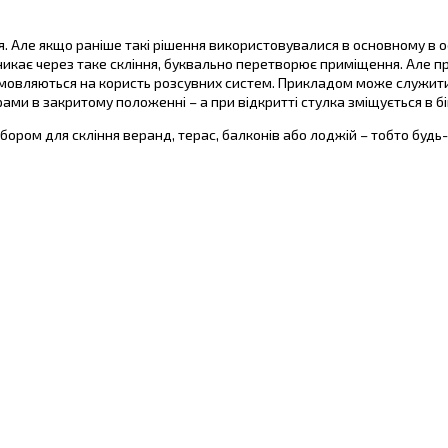
я. Але якщо раніше такі рішення використовувалися в основному в офі
оникає через таке скління, буквально перетворює приміщення. Але п
відмовляються на користь розсувних систем. Прикладом може служити
ами в закритому положенні – а при відкритті стулка зміщується в бі
ором для скління веранд, терас, балконів або лоджій – тобто будь-