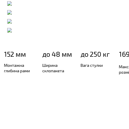
Гільйотинна система
Розсувна система WDS SL 60
Розсувна система WDS SL 76
«Гармошка» в «Віконда Термо»
152 мм
до 48 мм
до 250 кг
16
Монтажна
Ширина
Вага стулки
Макс
глибина рами
склопакета
розмі