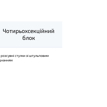
Чотирьохсекційний
блок
 розсувні стулки зі штульповим
єднанням