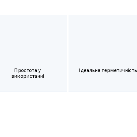
Простота у
Ідеальна герметичніст
використанні