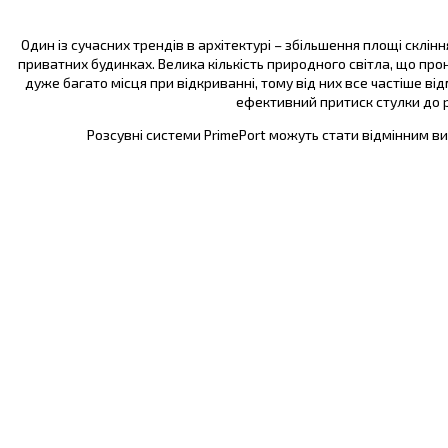
Один із сучасних трендів в архітектурі – збільшення площі склінн
приватних будинках. Велика кількість природного світла, що пр
дуже багато місця при відкриванні, тому від них все частіше 
ефективний притиск стулки до р
Розсувні системи PrimePort можуть стати відмінним виб