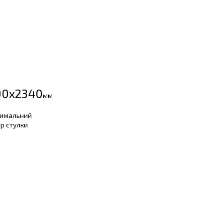
90х2340
мм
имальний
р стулки