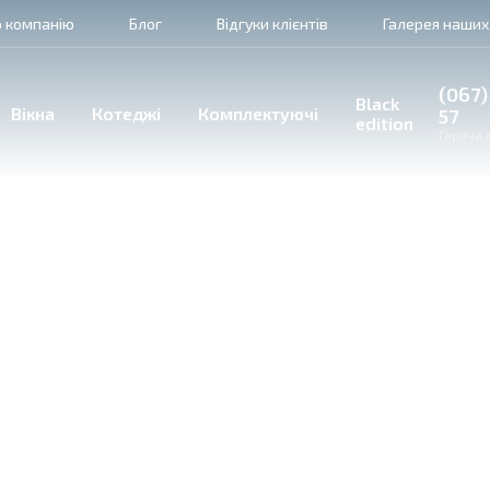
 компанію
Блог
Відгуки клієнтів
Галерея наших
(067)
Black
Вікна
Котеджі
Комплектуючі
57
edition
Гаряча л