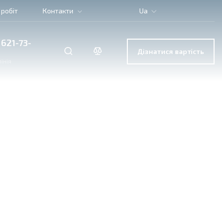
 робіт
Контакти
Ua
 621-73-
Дізнатися вартість
інія