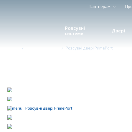
Партнерам
Про
Розсувні
Двері
системи
Головна
Розсувні системи
Розсувні двері PrimePort
Розсувні двері PrimePort
Приберіть кордон між приміщенням і двором
Розсувні двері Smart Slide
Розсувні двері HST
Розсувні двері PrimePort
Безрамна система "Книжка"
Система «Гармошка»