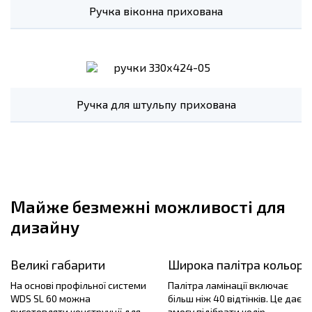
Ручка віконна прихована
Ручка для штульпу прихована
Майже безмежні можливості для
дизайну
Великі габарити
Широка палітра кольорі
На основі профільної системи
Палітра ламінації включає
WDS SL 60 можна
більш ніж 40 відтінків. Це дає
виготовляти конструкції для
змогу підібрати колір