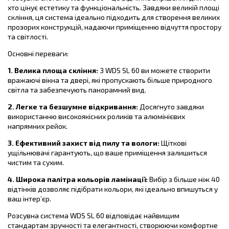
хто цінує естетику та функціональність. Завдяки великій площі
скління, ця система ідеально підходить для створення великих
прозорих конструкцій, надаючи приміщенню відчуття простору
та світлості.
Основні переваги:
1. Велика площа скління:
З WDS SL 60 ви можете створити
вражаючі вікна та двері, які пропускають більше природного
світла та забезпечують панорамний вид.
2. Легке та безшумне відкривання:
Досягнуто завдяки
використанню високоякісних роликів та алюмінієвих
напрямних рейок.
3. Ефективний захист від пилу та вологи:
Щіткові
ущільнювачі гарантують, що ваше приміщення залишиться
чистим та сухим.
4. Широка палітра кольорів ламінації:
Вибір з більше ніж 40
відтінків дозволяє підібрати кольори, які ідеально впишуться у
ваш інтер’єр.
Розсувна система WDS SL 60 відповідає найвищим
стандартам зручності та елегантності, створюючи комфортне