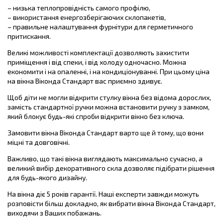
– низька теплопровідність самого профілю,
– використання енергозберігаючих склопакетів,
– правильне налаштування фурнітури для герметичного
притискання.
Великі можливості комплектації дозволяють захистити
приміщення і від спеки, і від холоду одночасно. Можна
економити і на опаленні, і на кондиціонуванні. При цьому ціна
на вікна Віконда Стандарт вас приємно здивує.
Щоб діти не могли відкрити стулку вікна без відома дорослих,
замість стандартної ручки можна встановити ручку з замком,
який блокує будь-які спроби відкрити вікно без ключа.
Замовити вікна Віконда Стандарт варто ще й тому, що вони
міцні та довговічні.
Важливо, що такі вікна виглядають максимально сучасно, а
великий вибір декоративного скла дозволяє підібрати рішення
для будь-якого дизайну.
На вікна діє 5 років гарантії. Наші експерти завжди можуть
розповісти більш докладно, як вибрати вікна Віконда Стандарт,
виходячи з Ваших побажань.