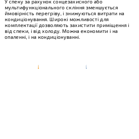
У спеку за рахунок сонцезахисного або
мультифункціонального скління зменшується
ймовірність перегріву, і знижуються витрати на
кондиціонування. Широкі можливості для
комплектації дозволяють захистити приміщення і
від спеки, і від холоду. Можна економити і на
опаленні, і на кондиціонуванні.
23 °C
-15 °C
Збереження
Перешкоджає
Кімнатної температури
Попаданню холодного повітря