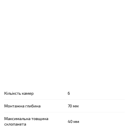
Кільіксть камер
6
Монтажна глибина
70 мм
Максимальна товщина
40 мм
склопакета