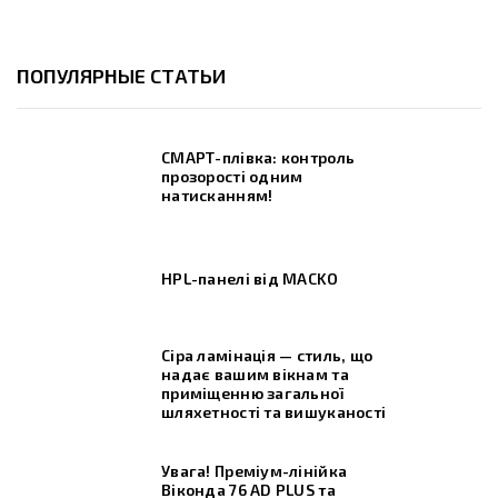
ПОПУЛЯРНЫЕ СТАТЬИ
СМАРТ-плівка: контроль
прозорості одним
натисканням!
HPL-панелі від MACKO
Сіра ламінація — стиль, що
надає вашим вікнам та
приміщенню загальної
шляхетності та вишуканості
Увага! Преміум-лінійка
Віконда 76 AD PLUS та