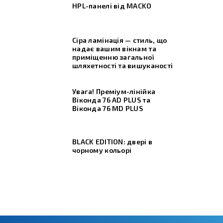
HPL-панелі від MACKO
Сіра ламінація — стиль, що
надає вашим вікнам та
приміщенню загальної
шляхетності та вишуканості
Увага! Преміум-лінійка
Віконда 76 AD PLUS та
Віконда 76 МD PLUS
BLACK EDITION: двері в
чорному кольорі