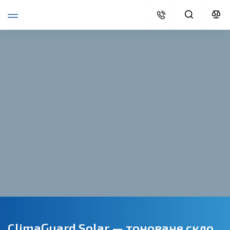
ClimaGuard Solar — тоноване cкло