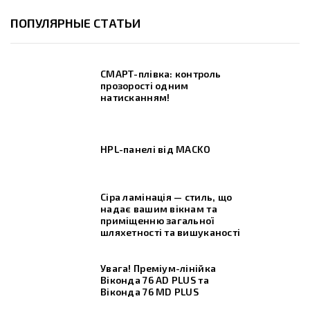
ПОПУЛЯРНЫЕ СТАТЬИ
СМАРТ-плівка: контроль
прозорості одним
натисканням!
HPL-панелі від MACKO
Сіра ламінація — стиль, що
надає вашим вікнам та
приміщенню загальної
шляхетності та вишуканості
Увага! Преміум-лінійка
Віконда 76 AD PLUS та
Віконда 76 МD PLUS