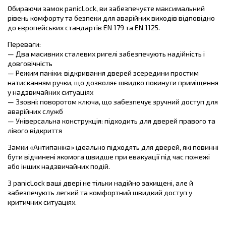
Обираючи замок panicLock, ви забезпечуєте максимальний
рівень комфорту та безпеки для аварійних виходів відповідно
до європейських стандартів EN 179 та EN 1125.
Переваги:
— Два масивних сталевих ригелі забезпечують надійність і
довговічність
— Режим паніки: відкривання дверей зсередини простим
натисканням ручки, що дозволяє швидко покинути приміщення
у надзвичайних ситуаціях
— Ззовні: поворотом ключа, що забезпечує зручний доступ для
аварійних служб
— Універсальна конструкція: підходить для дверей правого та
лівого відкриття
Замки «Антипаніка» ідеально підходять для дверей, які повинні
бути відчинені якомога швидше при евакуації під час пожежі
або інших надзвичайних подій.
З panicLock ваші двері не тільки надійно захищені, але й
забезпечують легкий та комфортний швидкий доступ у
критичних ситуаціях.