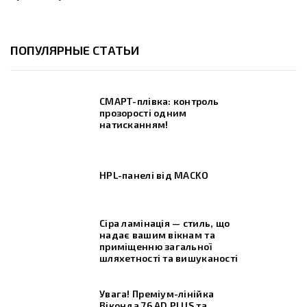
ПОПУЛЯРНЫЕ СТАТЬИ
СМАРТ-плівка: контроль
прозорості одним
натисканням!
HPL-панелі від MACKO
Сіра ламінація — стиль, що
надає вашим вікнам та
приміщенню загальної
шляхетності та вишуканості
Увага! Преміум-лінійка
Віконда 76 AD PLUS та