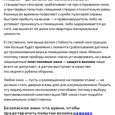
стандартных сенсоров, срабатывает не при открывании окна,
а при первых попытках смещения створки относительно рамы.
Разница во времени позволяет службе пультовой охраны
быстрее прибыть на вызов — и правонарушитель либо не
успевает проникнуть в помещение, либо задерживается до
того, как вынесет из дома или квартиры материальные
ценности.
Естественно, чем выше взлом стойкость самой конструкции,
тем больше будет времени с момента срабатывания датчика
до проникновения вора в помещение через окно. Именно
поэтому такие приборы можно смело устанавливать на самые
защищенные
пластиковые окна — защита взлома
чаще
всего не допускает, а датчик выступает в качестве
последнего рубежа обороны.
Любое окно — пусть и размещенное на первом этаже — не
должно стать дверью в ваш дом для злоумышленника. Решить
эту задачу можно несколькими способами, потому к выбору
противовзломной комплектации ПВХ-окна стоит подойти
максимально ответственно.
Безопасное окно: что нужно, чтобы
предотвратить попытки взлома
на видео