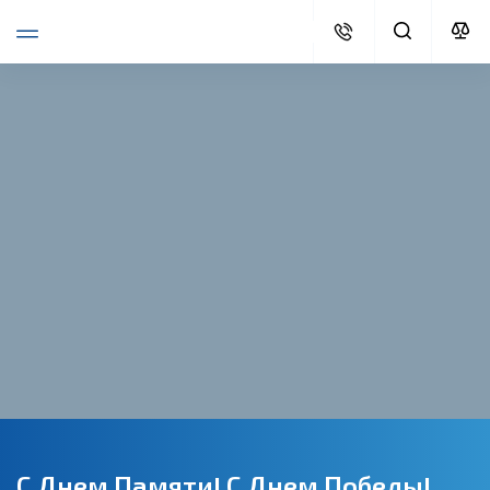
С Днем Памяти! С Днем Победы!