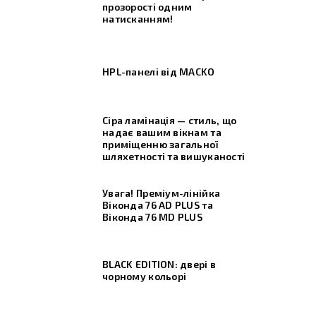
прозорості одним
натисканням!
HPL-панелі від MACKO
Сіра ламінація — стиль, що
надає вашим вікнам та
приміщенню загальної
шляхетності та вишуканості
Увага! Преміум-лінійка
Віконда 76 AD PLUS та
Віконда 76 МD PLUS
BLACK EDITION: двері в
чорному кольорі