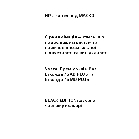
HPL-панелі від MACKO
Сіра ламінація — стиль, що
надає вашим вікнам та
приміщенню загальної
шляхетності та вишуканості
Увага! Преміум-лінійка
Віконда 76 AD PLUS та
Віконда 76 МD PLUS
BLACK EDITION: двері в
чорному кольорі