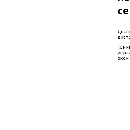
се
Деся
дист
«Окн
укра
окон.