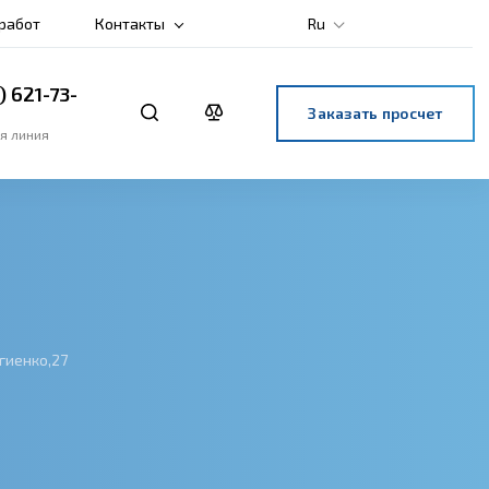
 работ
Контакты
Ru
) 621-73-
Заказать просчет
я линия
гиенко,27