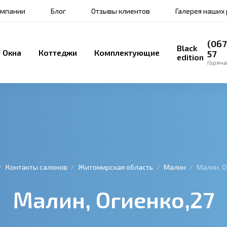
омпании
Блог
Отзывы клиентов
Галерея наших
(067
Black
Окна
Коттеджи
Комплектующие
57
edition
Горяча
Контакты салонов
Житомирская область
Малин
Малин, О
Малин, Огиенко,27