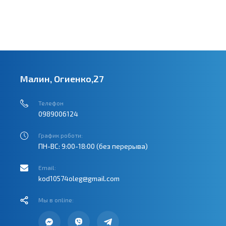
Малин, Огиенко,27
Телефон
0989006124
График роботи:
ПН-ВС: 9:00-18:00 (без перерыва)
Email:
kod10574oleg@gmail.com
Мы в online: