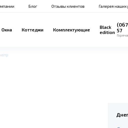
омпании
Блог
Отзывы клиентов
Галерея наших
(067
Black
Окна
Коттеджи
Комплектующие
57
edition
Горяча
непр
Днеп