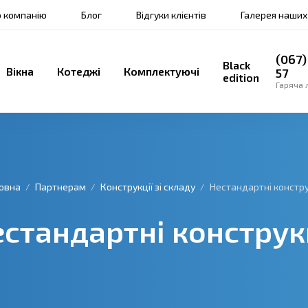
 компанію
Блог
Відгуки клієнтів
Галерея наших
(067)
Black
Вікна
Котеджі
Комплектуючі
57
edition
Гаряча л
овна
Партнерам
Конструкції зі складу
Нестандартні констру
стандартні конструк