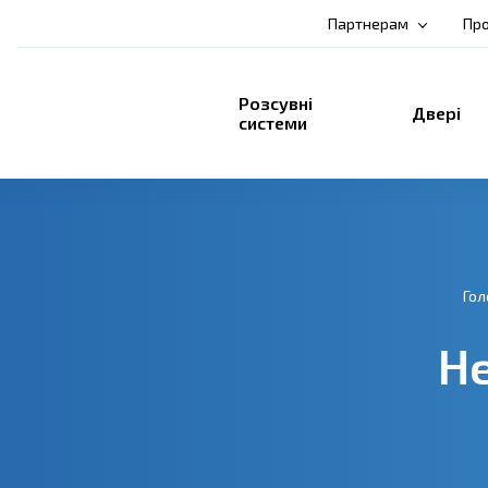
Партнерам
Про
Розсувні
Двері
системи
Гол
Не