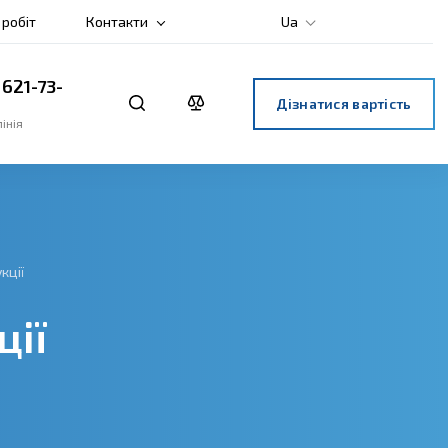
 робіт
Контакти
Ua
 621-73-
Дізнатися вартість
інія
кції
ції