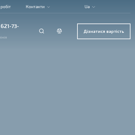
 робіт
Контакти
Ua
 621-73-
Дізнатися вартість
інія