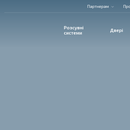
Партнерам
Про
Розсувні
Двері
системи