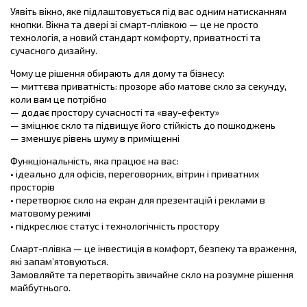
Уявіть вікно, яке підлаштовується під вас одним натисканням
кнопки. Вікна та двері зі смарт-плівкою — це не просто
технологія, а новий стандарт комфорту, приватності та
сучасного дизайну.
Чому це рішення обирають для дому та бізнесу:
— миттєва приватність: прозоре або матове скло за секунду,
коли вам це потрібно
— додає простору сучасності та «вау-ефекту»
— зміцнює скло та підвищує його стійкість до пошкоджень
— зменшує рівень шуму в приміщенні
Функціональність, яка працює на вас:
• ідеально для офісів, переговорних, вітрин і приватних
просторів
• перетворює скло на екран для презентацій і реклами в
матовому режимі
• підкреслює статус і технологічність простору
Смарт-плівка — це інвестиція в комфорт, безпеку та враження,
які запам’ятовуються.
Замовляйте та перетворіть звичайне скло на розумне рішення
майбутнього.