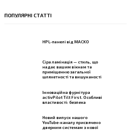
ПОПУЛЯРНІ СТАТТІ
HPL-панелі від MACKO
Сіра ламінація — стиль, що
надає вашим вікнам та
приміщенню загальної
шляхетності та вишуканості
Інноваційна фурнітура
activPilot Tilt First. Особливі
властивості: безпека
Новий випуск нашого
YouTube-каналу присвячено
дверним системам з нової