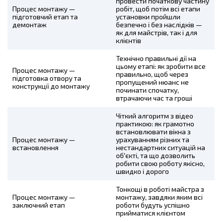
провести початкову частину
Процес монтажу —
робіт, щоб потім всі етапи
підготовчий етап та
установки пройшли
демонтаж
безпечно і без наслідків —
як для майстрів, так і для
клієнтів
Технічно правильні дії на
цьому етапі: як зробити все
Процес монтажу —
правильно, щоб через
підготовка отвору та
пропущений нюанс не
конструкції до монтажу
починати спочатку,
втрачаючи час та гроші
Чіткий алгоритм з відео
практикою: як грамотно
встановлювати вікна з
Процес монтажу —
урахуванням різних та
встановлення
нестандартних ситуацій на
об'єкті, та що дозволить
робити свою роботу якісно,
швидко і дорого
Тонкощі в роботі майстра з
Процес монтажу —
монтажу, завдяки яким всі
заключний етап
роботи будуть успішно
прийматися клієнтом