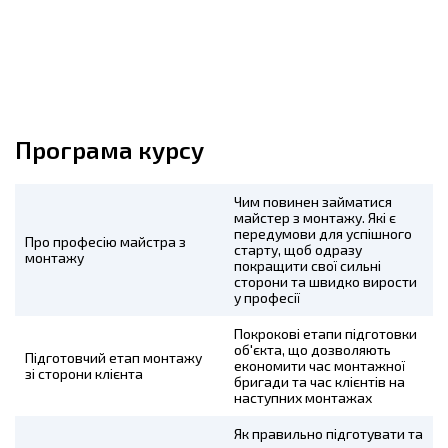
Програма курсу
Чим повинен займатися
майстер з монтажу. Які є
передумови для успішного
Про професію майстра з
старту, щоб одразу
монтажу
покращити свої сильні
сторони та швидко вирости
у професії
Покрокові етапи підготовки
об'єкта, що дозволяють
Підготовчий етап монтажу
економити час монтажної
зі сторони клієнта
бригади та час клієнтів на
наступних монтажах
Як правильно підготувати та