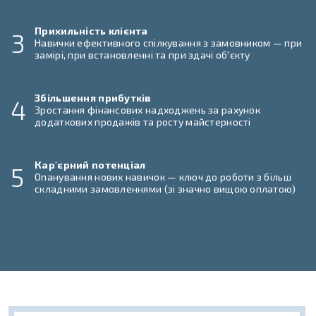
Прихильність клієнта
3
Навички ефективного спілкування з замовником — при
замірі, при встановленні та при здачі об'єкту
Збільшення прибутків
4
Зростання фінансових надходжень за рахунок
додаткових продажів та росту майстерності
Кар'єрний потенціал
5
Опанування нових навичок — ключ до роботи з більш
складними замовленнями (зі значно вищою оплатою)