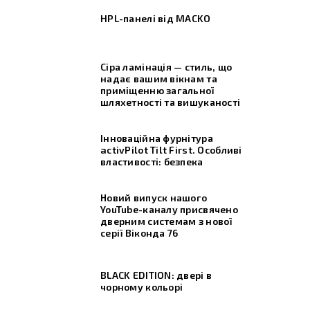
HPL-панелі від MACKO
Сіра ламінація — стиль, що
надає вашим вікнам та
приміщенню загальної
шляхетності та вишуканості
Інноваційна фурнітура
activPilot Tilt First. Особливі
властивості: безпека
Новий випуск нашого
YouTube-каналу присвячено
дверним системам з нової
серії Віконда 76
BLACK EDITION: двері в
чорному кольорі