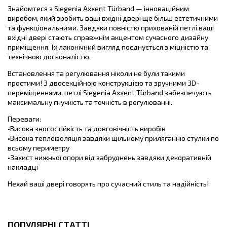
Знайомтеся з Siegenia Axxent Türband — інноваційним
виробом, який зробить ваші вхідні двері ще більш естетичними
та функціональними. Завдяки повністю прихованій петлі ваші
вхідні двері стають справжнім акцентом сучасного дизайну
приміщення. Їх лаконічний вигляд поєднується з міцністю та
технічною досконалістю.
Встановлення та регулювання ніколи не були такими
простими! З двосекційною конструкцією та зручними 3D-
переміщеннями, петлі Siegenia Axxent Türband забезпечують
максимальну гнучкість та точність в регулюванні.
Переваги:
•Висока зносостійкість та довговічність виробів
•Висока теплоізоляція завдяки щільному приляганню стулки по
всьому периметру
•Захист нижньої опори від забруднень завдяки декоративній
накладці
Нехай ваші двері говорять про сучасний стиль та надійність!
ПОПУЛЯРНІ СТАТТІ