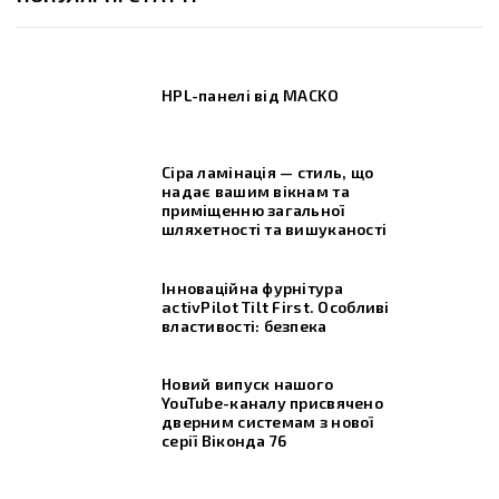
HPL-панелі від MACKO
Сіра ламінація — стиль, що
надає вашим вікнам та
приміщенню загальної
шляхетності та вишуканості
Інноваційна фурнітура
activPilot Tilt First. Особливі
властивості: безпека
Новий випуск нашого
YouTube-каналу присвячено
дверним системам з нової
серії Віконда 76