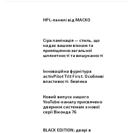
HPL-панелі від MACKO
Сіра ламінація — стиль, що
надає вашим вікнам та
приміщенню загальної
шляхетності та вишуканості
Інноваційна фурнітура
activPilot Tilt First. Особливі
властивості: безпека
Новий випуск нашого
YouTube-каналу присвячено
дверним системам з нової
серії Віконда 76
BLACK EDITION: двері в