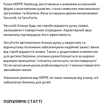
Ручка HOPPE Hamburg, виготовлена з алюмінію в класичній
формі з анатомічним руків’ям, стала символом максимальної
ергономіки та безпеки. Вона оснащена двома механізмами:
Secustik та SecuForte.
Secustik блокує будь-які спроби відкрити ручку ззовні,
залишаючи її поворотною зсередини. Характерний звук
механізму підтверджує його ефективність.
SecuForte автоматично блокує ручку у закритому та
відкинутому положенні забезпечуючи надійний захист вікна
від спроб відкриття ззовні. Також є додатковим елементом
для дитячої безпеки, оскільки ручка блокується за широко
відомим принципом “спочатку натиснути, потім повернути”.
Після натискання ручка розблоковується і її можна повертати
звичайним чином.
Унікальне рішення від HOPPE не лише захищає від злому, а й
забезпечує безпеку для дітей.
ПОПУЛЯРНІ СТАТТІ