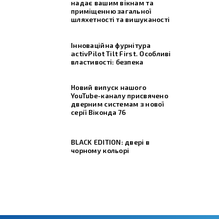
надає вашим вікнам та
приміщенню загальної
шляхетності та вишуканості
Інноваційна фурнітура
activPilot Tilt First. Особливі
властивості: безпека
Новий випуск нашого
YouTube-каналу присвячено
дверним системам з нової
серії Віконда 76
BLACK EDITION: двері в
чорному кольорі