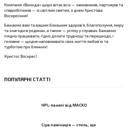
Компанія «Віконда» щиро вітає всіх — замовників, партнерів та
співробітників — зі світлим святом, з днем Христова
Воскресіння!
Бажаємо вам та вашим близьким здоров’я, благополуччя, миру
та злагоди в родинах, а також — успіху у справах. Бажаємо
плідно працювати, гідно долати труднощі та перешкоди, і
головне — щодня наповнювати своє життя любов’ю та
турботою про ближніх!
Христос Воскрес!
ПОПУЛЯРНІ СТАТТІ
HPL-панелі від MACKO
Сіра ламінація — стиль, що