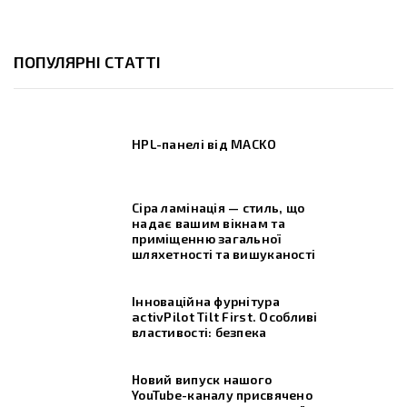
ПОПУЛЯРНІ СТАТТІ
HPL-панелі від MACKO
Сіра ламінація — стиль, що
надає вашим вікнам та
приміщенню загальної
шляхетності та вишуканості
Інноваційна фурнітура
activPilot Tilt First. Особливі
властивості: безпека
Новий випуск нашого
YouTube-каналу присвячено