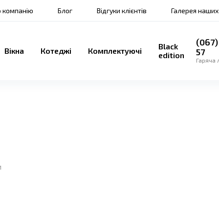
 компанію
Блог
Відгуки клієнтів
Галерея наших
(067)
Black
Вікна
Котеджі
Комплектуючі
57
edition
Гаряча л
и