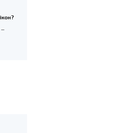
ікон?
о —