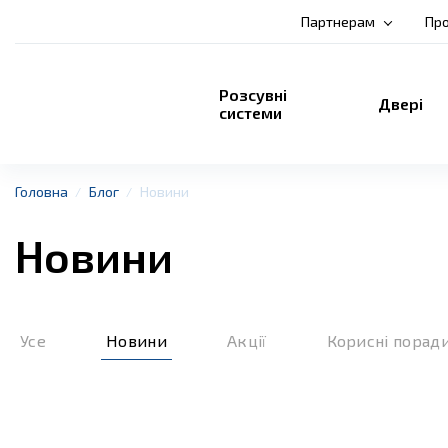
Партнерам
Про
Розсувні
Двері
системи
Головна
Блог
Новини
Новини
Усе
Новини
Акції
Корисні порад