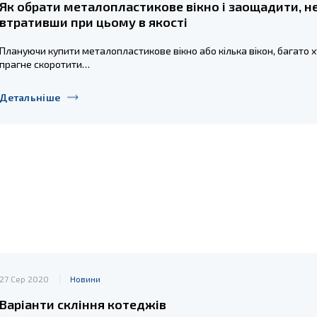
Як обрати металопластикове вікно і заощадити, н
втративши при цьому в якості
Плануючи купити металопластикове вікно або кілька вікон, багато 
прагне скоротити…
Детальніше
27 Сер 2020
Новини
Варіанти скління котеджів