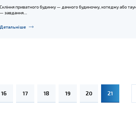
Скління приватного будинку — дачного будиночку, котеджу або таунхаусу
— завдання…
Детальніше
16
17
18
19
20
21