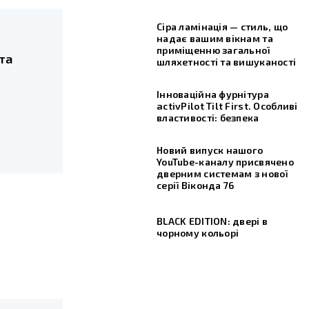
Сіра ламінація — стиль, що
надає вашим вікнам та
приміщенню загальної
та
шляхетності та вишуканості
Інноваційна фурнітура
activPilot Tilt First. Особливі
властивості: безпека
Новий випуск нашого
YouTube-каналу присвячено
дверним системам з нової
серії Віконда 76
BLACK EDITION: двері в
чорному кольорі