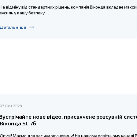
На відміну від стандартних рішень, компанія Віконда вкладає макс
зусиль у вашу безпеку,…
Детальніше
07 Лют 2024
Зустрічайте нове відео, присвячене розсувній сист
Віконда SL 76
Друзі! Маємо для вас чудову новину! На нашому освітньому каналі ProВікна