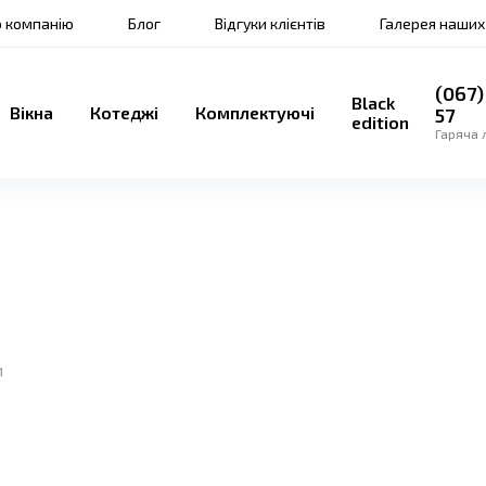
 компанію
Блог
Відгуки клієнтів
Галерея наших
(067)
Black
Вікна
Котеджі
Комплектуючі
57
edition
Гаряча л
и