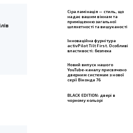
Сіра ламінація — стиль, що
надає вашим вікнам та
приміщенню загальної
ілів
шляхетності та вишуканості
Інноваційна фурнітура
activPilot Tilt First. Особливі
властивості: безпека
Новий випуск нашого
YouTube-каналу присвячено
дверним системам з нової
серії Віконда 76
BLACK EDITION: двері в
чорному кольорі