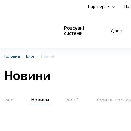
Партнерам
Про
Розсувні
Двері
системи
Головна
Блог
Новини
Новини
Усе
Новини
Акції
Корисні порад