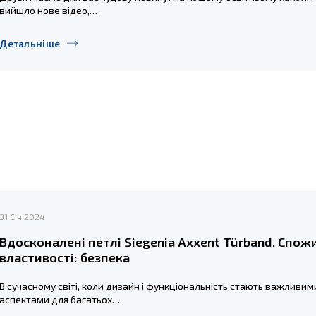
вийшло нове відео,…
Детальніше
31 Січ 2024
Вдосконалені петлі Siegenia Axxent Türband. Спож
властивості: безпека
В сучасному світі, коли дизайн і функціональність стають важливим
аспектами для багатьох…