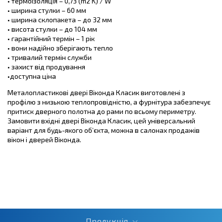
• термоізоляція – 0,73 (m2 K) / W
• ширина стулки – 60 мм
• ширина склопакета – до 32 мм
• висота стулки – до 104 мм
• гарантійний термін – 1 рік
• вони надійно зберігають тепло
• тривалий термін служби
• захист від продування
•доступна ціна
Металопластикові двері Віконда Класик виготовлені з
профілю з низькою теплопровідністю, а фурнітура забезпечує
притиск дверного полотна до рами по всьому периметру.
Замовити вхідні двері Віконда Класик, цей універсальний
варіант для будь-якого об’єкта, можна в салонах продажів
вікон і дверей Віконда.
Продукція