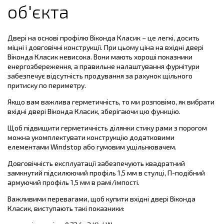
об'єкта
Двері на основі профілю Віконда Класик – це легкі, досить
міцні і довговічні конструкції. При цьому ціна на вхідні двері
Віконда Класик невисока. Вони мають хороші показники
енергозбереження, а правильне налаштування фурнітури
забезпечує відсутність продування за рахунок щільного
притиску по периметру.
Якщо вам важлива герметичність, то ми розповімо, як вибрати
вхідні двері Віконда Класик, зберігаючи цю функцію.
Щоб підвищити герметичність ділянки стику рами з порогом
можна укомплектувати конструкцію додатковими
елементами Windstop або гумовим ущільнювачем.
Довговічність експлуатації забезпечують квадратний
замкнутий підсилюючий профіль 1,5 мм в стулці, П-подібний
армуючий профіль 1,5 мм в рамі/імпості.
Важливими перевагами, щоб купити вхідні двері Віконда
Класик, виступають такі показники: