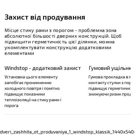
Захист від продування
Місце стику рами з порогом - проблемна зона
абсолютної більшості дверних конструкцій. Щоб
підвищити герметичність цієї ділянки, можна
укомплектувати конструкцію додатковими
елементами
Windstop - додатковий захист
Гумовий ущільнюв
Установка цього елементу
Гумова прокладка в міс
запобігає проникненню
контакту стулки з поро
холодного повітря і помітно
підвищує герметичніст
підвищує показники
знижуючи ризик проду
теплоізоляції на стику рами і
порога