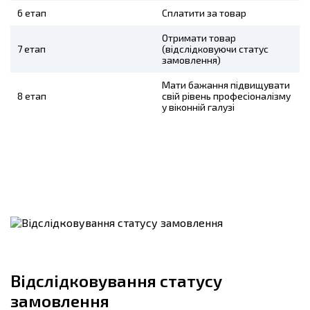
6 етап
Сплатити за товар
Отримати товар
7 етап
(відслідковуючи статус
замовлення)
Мати бажання підвищувати
8 етап
свій рівень професіоналізму
у віконній галузі
Відслідковування статусу
замовлення