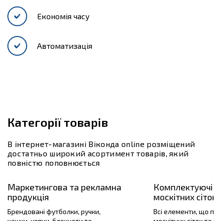
Економія часу
Автоматизація
Категорії товарів
В інтернет-магазині Віконда online розміщений
достатньо широкий асортимент товарів, який
повністю поповнюється
Маркетингова та рекламна
Комплектуючі е
продукція
москітних сіток 
Брендовані футболки, ручки,
Всі елементи, що пот
чашки, кепки, блокноти та
москітних сіток та пі