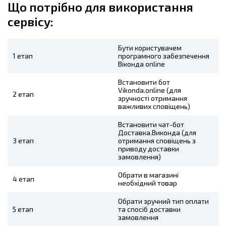
Що потрібно для використання
сервісу:
Бути користувачем
1 етап
програмного забезпечення
Віконда online
Встановити бот
Vikonda.online (для
2 етап
зручності отримання
важливих сповіщень)
Встановити чат-бот
Доставка.Виконда (для
3 етап
отримання сповіщень з
приводу доставки
замовлення)
Обрати в магазині
4 етап
необхідний товар
Обрати зручний тип оплати
5 етап
та спосіб доставки
замовлення